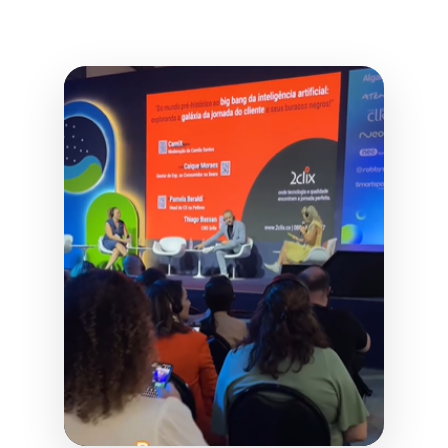
Notícias
Painel CONAREC
2024 IA e CX: A
revolução
definitiva
Durante um recente painel em
que tivemos a oportunidade de
participar, discutimos como
monitorar a qualidade do
atendimento tem se […]
Leia mais
→